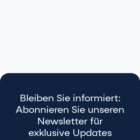


20.-27. Sept 2025
Dentist Experience '25: Portugal
Exklusives Fortbildungsevent für Zahnärzte an der
Algarve-Küste Portugals.
Dentist Experience
Bleiben Sie informiert:
Abonnieren Sie unseren
Newsletter für
exklusive Updates