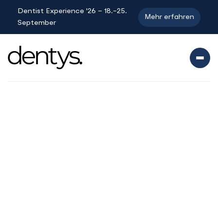
Dentist Experience '26 – 18.-25.
Mehr erfahren
September


18.-25. Sept 2026