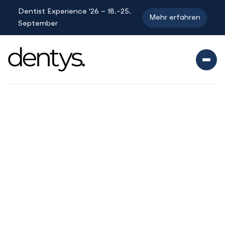
Dentist Experience '26 – 18.-25.
Mehr erfahren
September
Reiseberichte
Praxismanagement